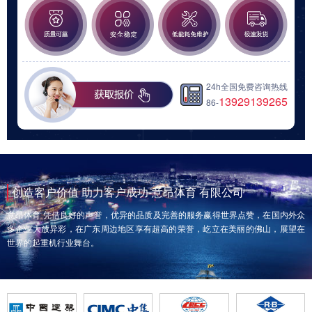
24h全国免费咨询热线
13929139265
86-
创造客户价值 助力客户成功-意昂体育 有限公司
意昂体育 凭借良好的声誉，优异的品质及完善的服务赢得世界点赞，在国内外众
多企业大放异彩，在广东周边地区享有超高的荣誉，屹立在美丽的佛山，展望在
世界的起重机行业舞台。